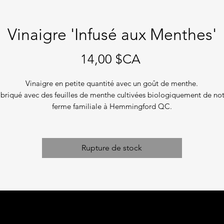
Vinaigre 'Infusé aux Menthes'
Prix
14,00 $CA
Vinaigre en petite quantité avec un goût de menthe.
briqué avec des feuilles de menthe cultivées biologiquement de no
ferme familiale à Hemmingford QC.
À utiliser dans les vinaigrettes ou les marinades maison.
Rupture de stock
Bouteille: 8 onces
Produit du Québec